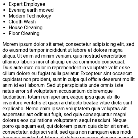
Expert Employee
Evening earth moved
Modern Technology
Clooth Wash
House Cleaning
Floor Cleaning
Morem ipsum dolor sit amet, consectetur adipisicing elit, sed
do eiusmod tempor incididunt ut labore et dolore magna
aliqua. Ut enim ad minim veniam, quis nostrud exercitation
ullamco laboris nisi ut aliquip ex ea commodo consequat.
Duis aute irure dolor in reprehenderit in voluptate velit esse
cillum dolore eu fugiat nulla pariatur. Excepteur sint occaecat
cupidatat non proident, sunt in culpa qui officia deserunt mollit
anim id est laborum. Sed ut perspiciatis unde omnis iste
natus error sit voluptatem accusantium doloremque
laudantium, totam rem aperiam, eaque ipsa quae ab illo
inventore veritatis et quasi architecto beatae vitae dicta sunt
explicabo. Nemo enim ipsam voluptatem quia voluptas sit
aspernatur aut odit aut fugit, sed quia consequuntur magni
dolores eos qui ratione voluptatem sequi nesciunt. Neque
porro quisquam est, qui dolorem ipsum quia dolor sit amet,
consectetur, adipisci velit, sed quia non numquam eius modi
tempora incidunt ut labore et dolore magnam aliquam quaerat