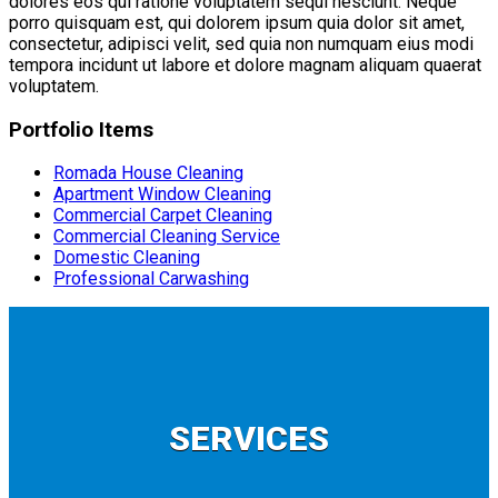
dolores eos qui ratione voluptatem sequi nesciunt. Neque
porro quisquam est, qui dolorem ipsum quia dolor sit amet,
consectetur, adipisci velit, sed quia non numquam eius modi
tempora incidunt ut labore et dolore magnam aliquam quaerat
voluptatem.
Portfolio Items
Romada House Cleaning
Apartment Window Cleaning
Commercial Carpet Cleaning
Commercial Cleaning Service
Domestic Cleaning
Professional Carwashing
SERVICES